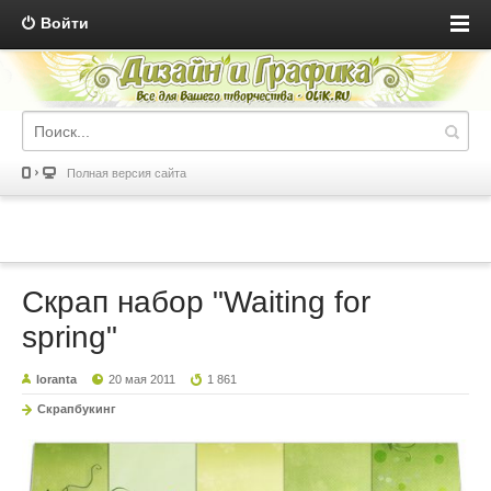
Войти
Полная версия сайта
Скрап набор "Waiting for
spring"
loranta
20 мая 2011
1 861
Скрапбукинг