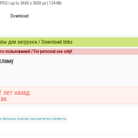
JPEG | up to 3600 x 3600 px | 134 Mb
Download:
ы для загрузки / Download links
о пользования! / For personal use only!
кламу
 лет назад.
ая.
йн
фотошоп
клипарт
винтаж
вечер
элементы