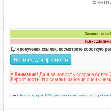
20 PNG | 13 
Ссылки на файл
Только для личног
Для получения ссылок, посмотрите короткую ре
Нажмите для просмотра
* Внимание!
Данная новость создана более 2
Вероятность что ссылки рабочие очень низк
Метки:
design
scrap
png
jpeg
PHSP
clipart
vintage
elements
evening
graphic
pack
диза