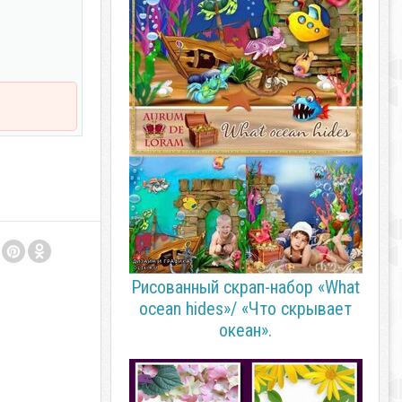
Рисованный cкрап-набор «What
ocean hides»/ «Что скрывает
океан».