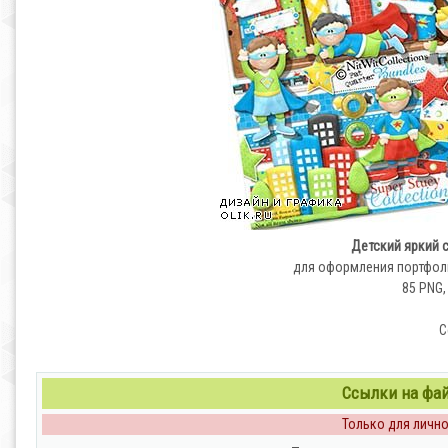
Детский яркий c
для оформления портфоли
85 PNG,
С
Ссылки на файл
Только для личног