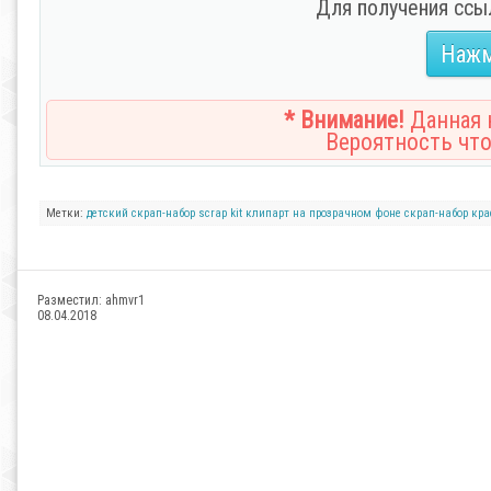
Для получения ссы
Нажм
* Внимание!
Данная н
Вероятность что
Метки:
детский скрап-набор
scrap kit
клипарт на прозрачном фоне
скрап-набор
кра
Разместил:
ahmvr1
08.04.2018