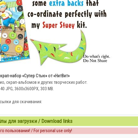
крап-набор «Супер Стью» от «НитВит»
о, скрап-альбомов и других творческих работ.
 40 JPG, 3600x3600PX, 303 MB.
сылки для скачивания:
ы для загрузки / Download links
о пользования! / For personal use only!