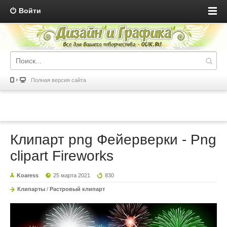
Войти
Полная версия сайта
Клипарт png Фейерверки - Png
clipart Fireworks
Koaress
25 марта 2021
830
Клипарты
/
Растровый клипарт