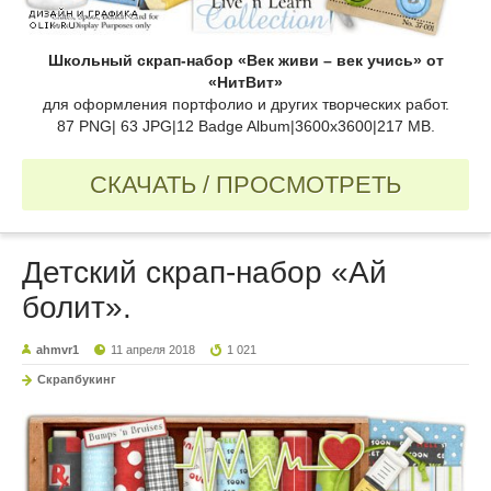
Школьный cкрап-набор «Век живи – век учись» от
«НитВит»
для оформления портфолио и других творческих работ.
87 PNG| 63 JPG|12 Badge Album|3600x3600|217 MB.
СКАЧАТЬ / ПРОСМОТРЕТЬ
Детский cкрап-набор «Ай
болит».
ahmvr1
11 апреля 2018
1 021
Скрапбукинг