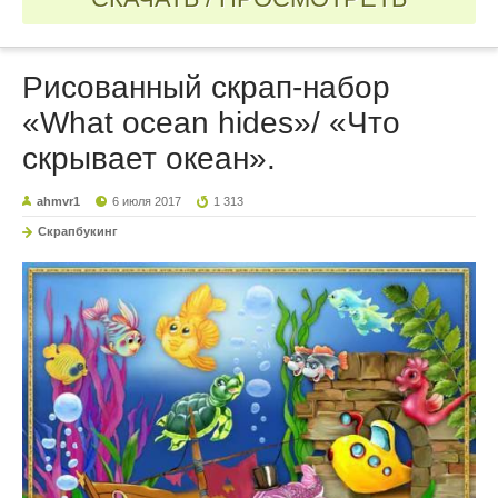
Рисованный cкрап-набор
«What ocean hides»/ «Что
скрывает океан».
ahmvr1
6 июля 2017
1 313
Скрапбукинг