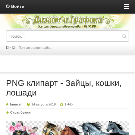
Войти
Полная версия сайта
PNG клипарт - Зайцы, кошки,
лошади
lunar.elf
14 августа 2019
1 445
Скрапбукинг