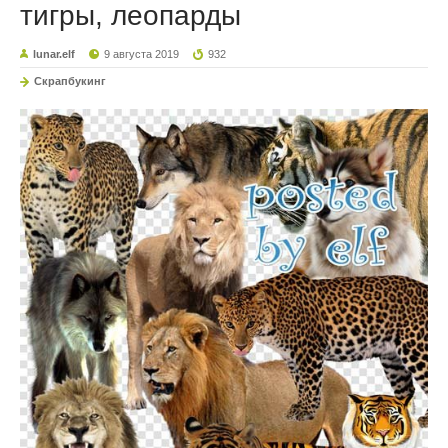
тигры, леопарды
lunar.elf
9 августа 2019
932
Скрапбукинг