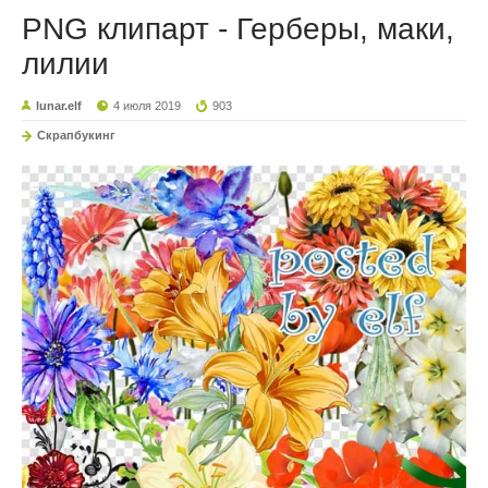
PNG клипарт - Герберы, маки,
лилии
lunar.elf
4 июля 2019
903
Скрапбукинг