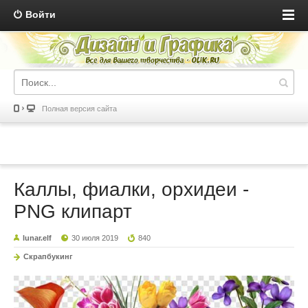
Войти
Полная версия сайта
Каллы, фиалки, орхидеи -
PNG клипарт
lunar.elf
30 июля 2019
840
Скрапбукинг