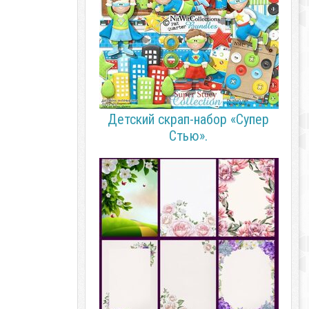
Детский cкрап-набор «Супер
Стью».