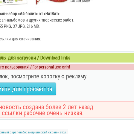
ап-набор «Ай болит» от «НитВит»
ап-альбомов и других творческих работ.
55 PNG, 37 JPG, 216 MB.
сылки для скачивания:
ы для загрузки / Download links
о пользования! / For personal use only!
лок, посмотрите короткую рекламу
ите для просмотра
овость создана более 2 лет назад.
 ссылки рабочие очень низкая.
сивый cкрап-набор
медицинский скрап-набор