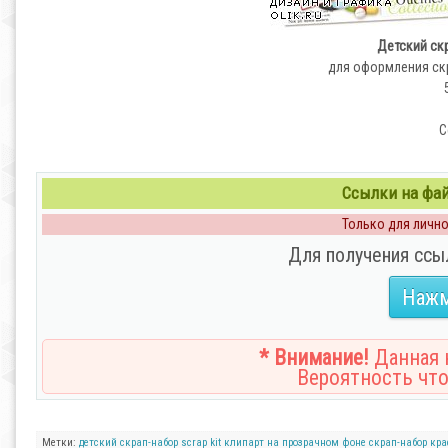
Детский cкр
для оформления скр
С
Ссылки на файл
Только для личног
Для получения ссы
Нажм
* Внимание!
Данная н
Вероятность что
Метки:
детский скрап-набор
scrap kit
клипарт на прозрачном фоне
скрап-набор
кра