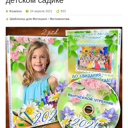
детском садике
Koaress
24 апреля 2021
833
Шаблоны для Фотошоп
/
Фотомонтаж