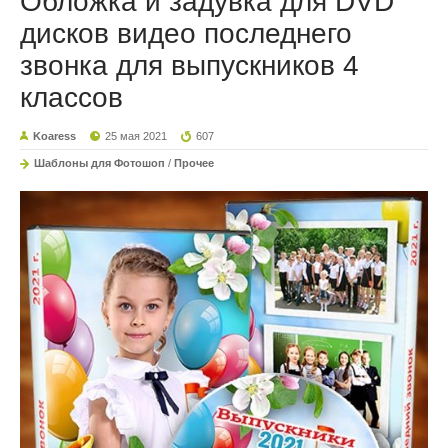
Обложка и задувка для DVD
дисков видео последнего
звонка для выпускников 4
классов
Koaress
25 мая 2021
607
Шаблоны для Фотошоп
/
Прочее