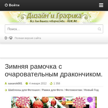
Войти
Полная версия сайта
Зимняя рамочка с
очаровательным дракончиком.
saxarok001
4 января 2012
1 358
Шаблоны для Фотошоп
/
Рамки для Фото
/
Фотомонтаж
/
Новый Год