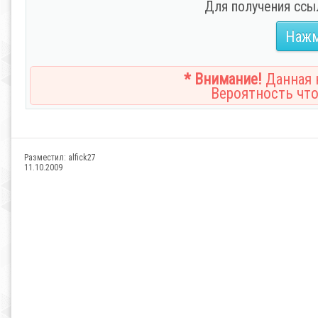
Для получения ссы
Нажм
* Внимание!
Данная н
Вероятность что
Разместил:
alfick27
11.10.2009