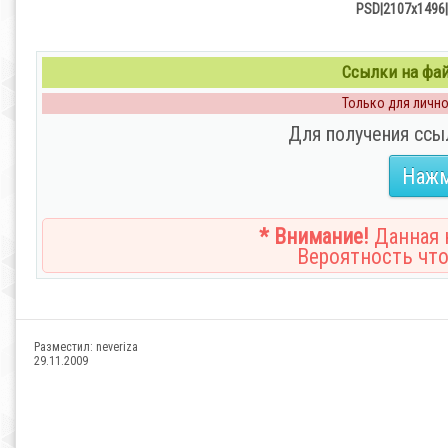
PSD|2107х1496|
Ссылки на файл
Только для личног
Для получения ссы
Нажм
* Внимание!
Данная н
Вероятность что
Разместил:
neveriza
29.11.2009