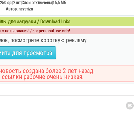
250 dpi|2 шт|Слои отключены|15,5 Мб
Автор: neveriza
ы для загрузки / Download links
о пользования! / For personal use only!
лок, посмотрите короткую рекламу
ите для просмотра
овость создана более 2 лет назад.
 ссылки рабочие очень низкая.