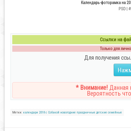
Календарь-фоторамка на 201
PSD | 4
Ссылки на файл
Только для личног
Для получения ссы
Нажм
* Внимание!
Данная н
Вероятность что
Метки:
календари
2018
с Собакой
новогодние
праздничные
детские
семейные