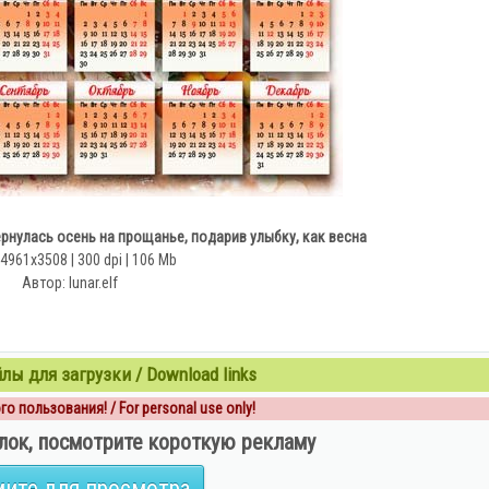
ернулась осень на прощанье, подарив улыбку, как весна
 4961х3508 | 300 dpi | 106 Mb
Автор: lunar.elf
ы для загрузки / Download links
о пользования! / For personal use only!
лок, посмотрите короткую рекламу
ите для просмотра