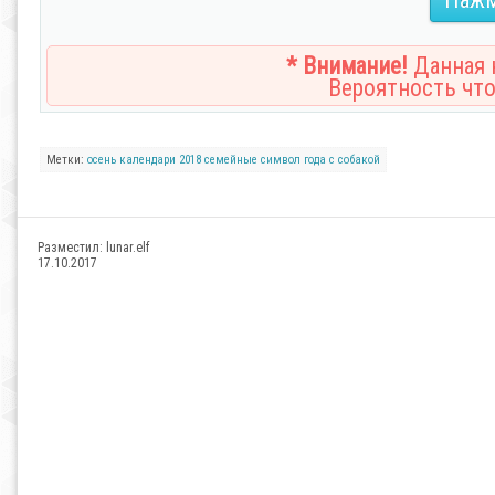
* Внимание!
Данная н
Вероятность что
Метки:
осень
календари
2018
семейные
символ года
с собакой
Разместил:
lunar.elf
17.10.2017