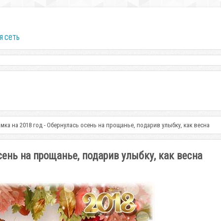
я сеть
мка на 2018 год - Обернулась осень на прощанье, подарив улыбку, как весна
сень на прощанье, подарив улыбку, как весна