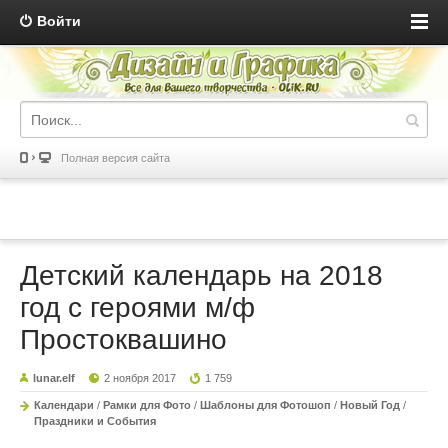
Войти
Полная версия сайта
Детский календарь на 2018
год с героями м/ф
Простоквашино
lunar.elf
2 ноября 2017
1 759
Календари
/
Рамки для Фото
/
Шаблоны для Фотошоп
/
Новый Год
/
Праздники и События