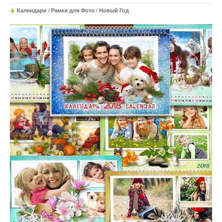
Календари
/
Рамки для Фото
/
Новый Год