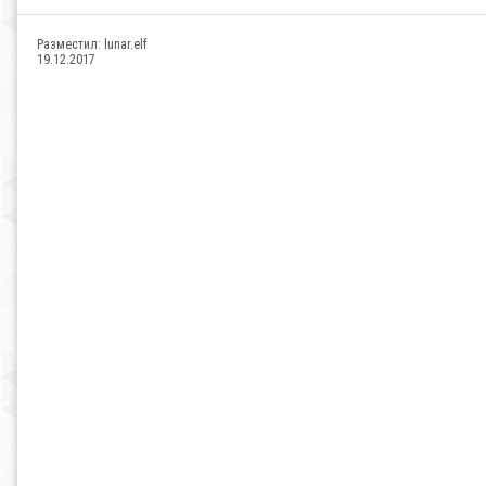
Разместил:
lunar.elf
19.12.2017