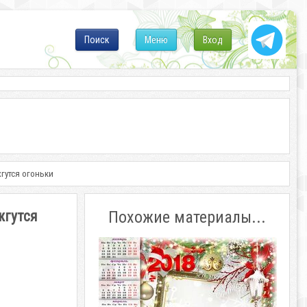
Поиск
Меню
Вход
жгутся огоньки
жгутся
Похожие материалы...