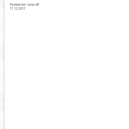
Разместил:
lunar.elf
17.12.2017