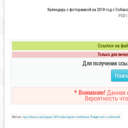
Календарь с фоторамкой на 2018 год с Собако
PSD |
Ссылки на файл
Только для личног
Для получения ссы
Нажм
* Внимание!
Данная н
Вероятность что
Метки:
год собаки
календари
2018
новогодние
семейные
Рождество
с собачкой