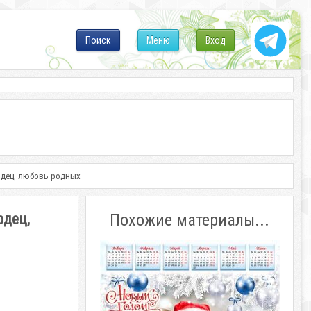
Поиск
Меню
Вход
ердец, любовь родных
рдец,
Похожие материалы...