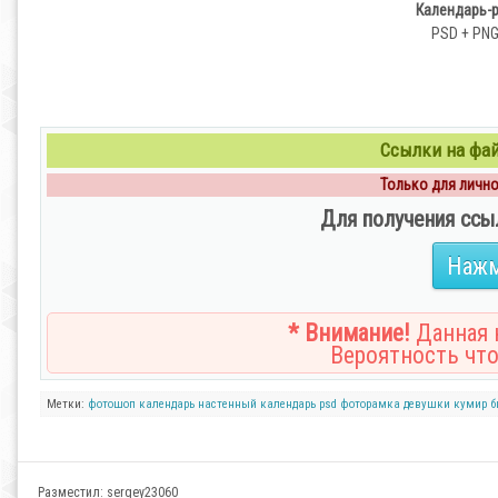
Календарь-р
PSD + PNG 
Ссылки на файл
Только для личног
Для получения ссы
Нажм
* Внимание!
Данная н
Вероятность что
Метки:
фотошоп
календарь
настенный календарь
psd
фоторамка
девушки
кумир
б
Разместил:
sergey23060