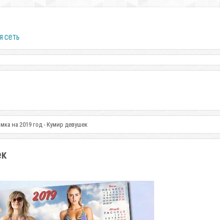
я сеть
мка на 2019 год - Кумир девушек
ек