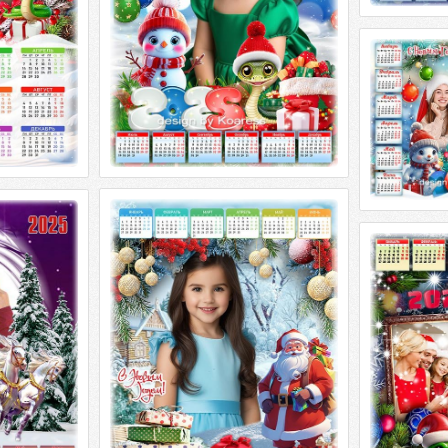
Календа
Морозным у
Календарь н
утром 
многослойный
dpi
Календарь на 2025 год - Принес
 на 2025 год
подарки Дед Мороз
ся
Календарь 
Календарь на 2025 год - Принес
а 2025 год -
елку, позов
подарки Дед Мороз PSD
PSD + 2 PNG +
Календарь на
многослойный, PNG | 4961x3508 | 300
позовем др
dpi
многослойный