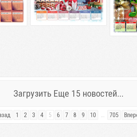
Загрузить Еще 15 новостей...
азад
1
2
3
4
5
6
7
8
9
10
...
705
Впер