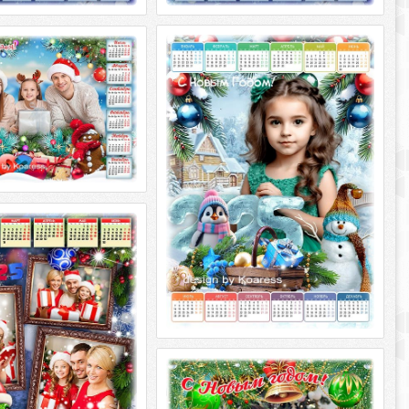
Календарь на 2025 год -
рь на 2025 год -
Долгожданные подарки принесет
тром новогодним
пусть Новый Год
а 2025 год - Морозным
Календарь на 2025 год -
новогодним PSD
Долгожданные подарки принесет
, PNG | 4961x3508 | 300
пусть Новый Год PSD многослойный,
PNG |
на 2025 год - Украсим
ем друзей на праздник
 2025 год - Украсим елку,
узей на праздник PSD
, PNG | 4961x3508
Календарь с рамкой на 2025 год -
С новым годом
Календарь с рамкой на 2025 год - С