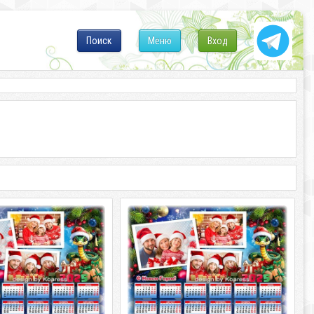
Поиск
Меню
Вход
на 2025 год - Пусть
Календарь на 2025 год - Пусть
ка года, смех и радость
Змея, хозяйка года, смех и радость
принесет
 2025 год - Пусть Змея,
Календарь на 2025 год - Пусть Змея,
ода, смех и радость
хозяйка года, смех и радость
 многослойный, PNG |
принесет PSD многослойный, PNG |