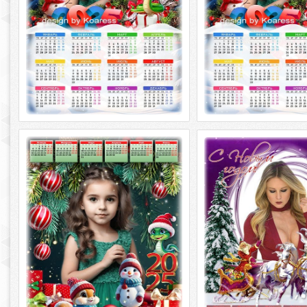
Календарь на 2025 год - Скоро он
Новогодний календарь
уже придет - лучший праздник,
- Новый год к нам мчит
Новый Год
Новогодний календарь н
Календарь на 2025 год - Скоро он уже
Новый год к нам мчится 
придет - лучший праздник, Новый Год
2 JPG | 4961 x 3508 | 3508
PSD многослойный, PNG |