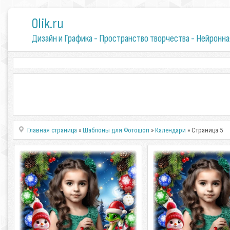
0lik.ru
Дизайн и Графика - Пространство творчества - Нейронна
Главная страница
»
Шаблоны для Фотошоп
»
Календари
» Страница 5
Календарь на 2025 год - Вечер
Календарь на 2025 г
новогодний, белые сугробы
новогодний, белые су
Календарь на 2025 год - Вечер
Календарь на 2025 г
новогодний, белые сугробы PSD
новогодний, белые с
многослойный, PNG | 4961x3508 | 300
многослойный, PNG | 49
dpi
dpi