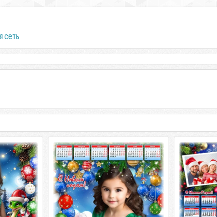
я сеть
од - Вечер
Календарь на 2025 год - Новый год
Календарь 
гробы
пришел, ура, веселится детвора
Змея, хозяй
принесет
од - Вечер
Календарь на 2025 год - Новый год
угробы PSD
пришел, ура, веселится детвора PSD
Календарь на
61x3508 | 300
многослойный, PNG | 4961x3508
хозяйка г
принесет PSD