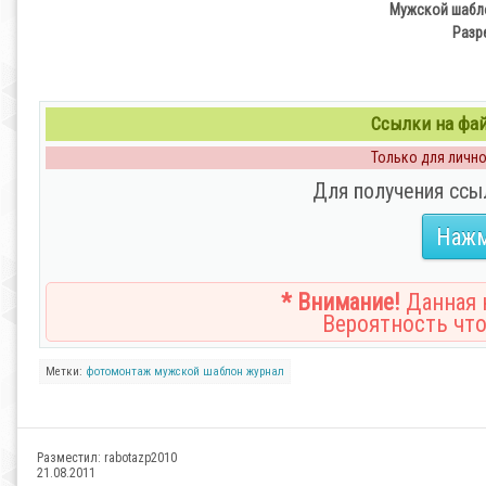
Мужской шабло
Разре
Ссылки на файл
Только для личног
Для получения ссы
Нажм
* Внимание!
Данная н
Вероятность что
Метки:
фотомонтаж
мужской шаблон
журнал
Разместил:
rabotazp2010
21.08.2011