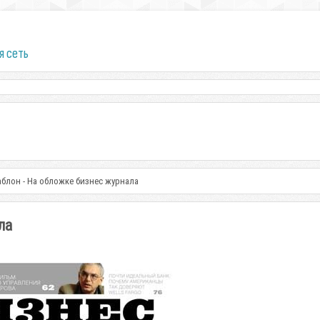
я сеть
блон - На обложке бизнес журнала
ла