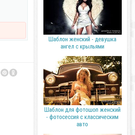
Шаблон женский - девушка
ангел с крыльями
Шаблон для фотошоп женский
- фотосессия с классическим
авто