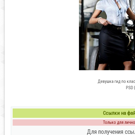
Девушка гид по кла
PSD |
Ссылки на файл
Только для личног
Для получения ссы