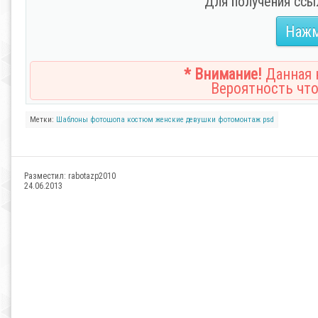
Для получения ссы
Нажм
* Внимание!
Данная н
Вероятность что
Метки:
Шаблоны
фотошопа
костюм
женские
девушки
фотомонтаж
psd
Разместил:
rabotazp2010
24.06.2013