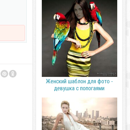
Женский шаблон для фото -
девушка с попогаями