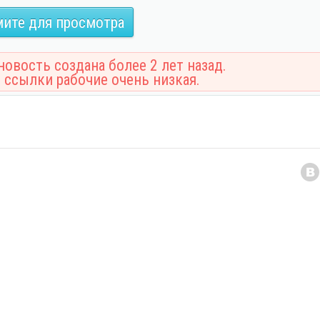
ите для просмотра
овость создана более 2 лет назад.
 ссылки рабочие очень низкая.