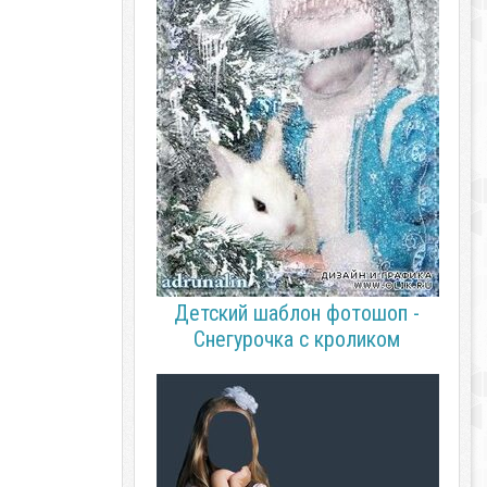
Детский шаблон фотошоп -
Снегурочка с кроликом