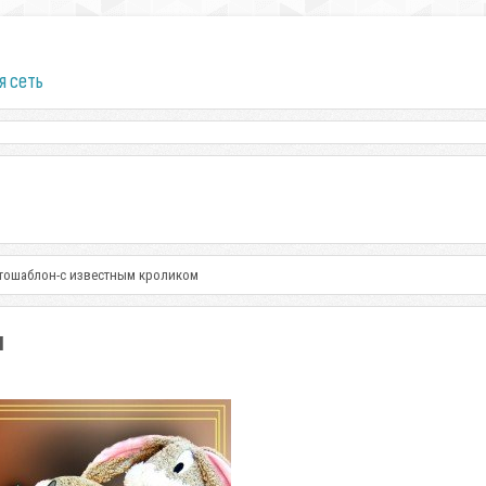
я сеть
тошаблон-с известным кроликом
м