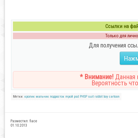
Ссылки на файл
Только для личног
Для получения ссы
Нажм
* Внимание!
Данная н
Вероятность что
Метки:
кролик
мальчик
подросток
герой
psd
PHSP
suit
rabbit
boy
cartoon
Разместил:
fiace
01.10.2013