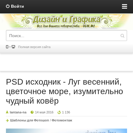
Войти
Полная версия сайта
PSD исходник - Луг весенний,
цветочное море, изумительно
чудный ковёр
lantana-na
14 мая 2016
1 136
Шаблоны для Фотошоп
/
Фотомонтаж