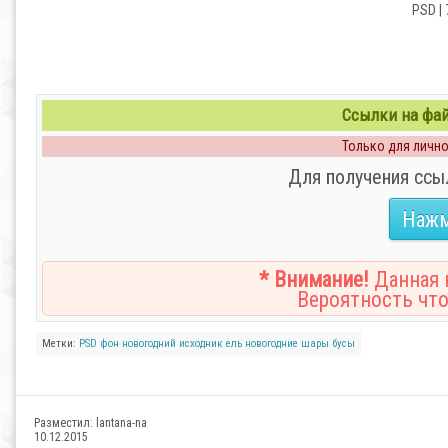
PSD | 
Ссылки на файл
Только для личног
Для получения ссы
Нажм
* Внимание!
Данная н
Вероятность что
Метки:
PSD фон
новогодний исходник
ель
новогодние шары
бусы
Разместил:
lantana-na
10.12.2015