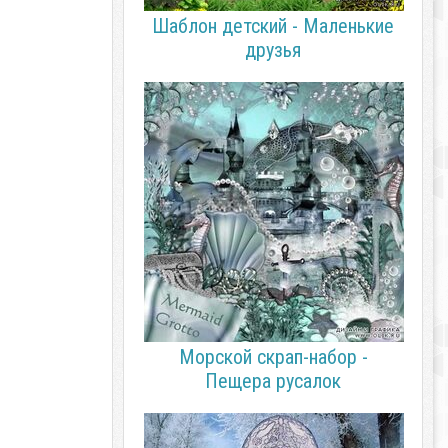
Шаблон детский - Маленькие
друзья
Морской скрап-набор -
Пещера русалок