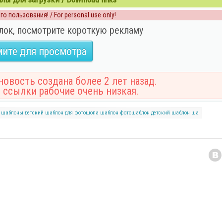
о пользования! / For personal use only!
лок, посмотрите короткую рекламу
ите для просмотра
овость создана более 2 лет назад.
 ссылки рабочие очень низкая.
е шаблоны
детский шаблон для фотошопа
шаблон
фотошаблон
детский шаблон
ша