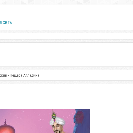
я сеть
ский - Пещера Алладина