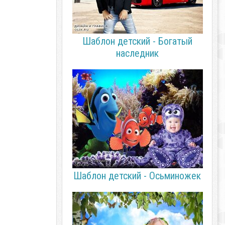
Шаблон детский - Богатый
наследник
Шаблон детский - Осьминожек