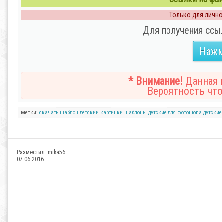
Только для личног
Для получения ссы
Нажм
* Внимание!
Данная н
Вероятность что
Метки:
скачать шаблон детский
картинки
шаблоны детские для фотошопа
детски
Разместил:
mika56
07.06.2016