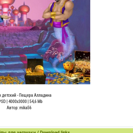
 детский - Пещера Алладина
PSD | 4000х3000 | 54,6 Mb
Автор: mika56
ы для загрузки / Download links