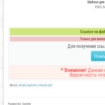
Шаблон для 
PSD | 5
Ссылки на файл
Только для личног
Для получения ссы
Нажм
* Внимание!
Данная н
Вероятность что
Метки:
космос
мужчина
спецназ
psd
Разместил:
Dandyy