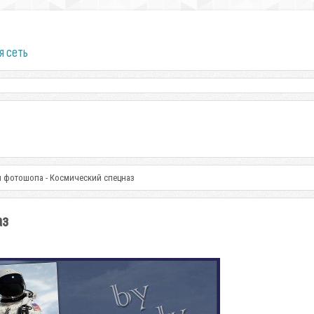
я сеть
 фотошопа - Космический спецназ
аз