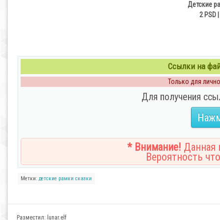
Детские р
2 PSD |
Ссылки на файл
Только для личног
Для получения ссы
Нажм
* Внимание!
Данная н
Вероятность что
Метки:
детские
рамки
сказки
Разместил:
lunar.elf