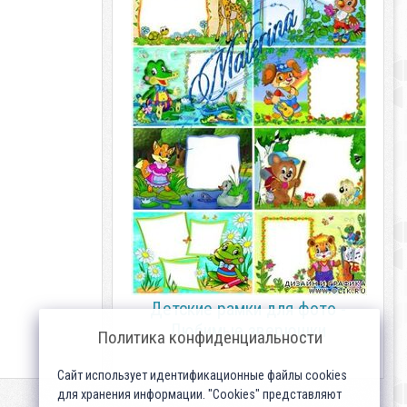
Детские рамки для фото -
Любимые зверюшки
Политика конфиденциальности
Сайт использует идентификационные файлы cookies
для хранения информации. "Cookies" представляют