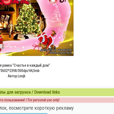
 рамка "Счастье в каждый дом"
3602*2398/300dpi/44,5mb
Автор:Lenjk
ы для загрузки / Download links
о пользования! / For personal use only!
лок, посмотрите короткую рекламу