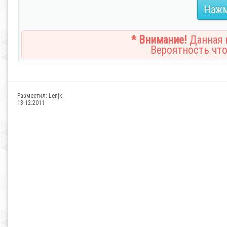
Нажм
* Внимание!
Данная н
Вероятность что
Разместил:
Lenjk
13.12.2011