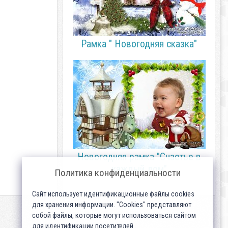
Рамка " Новогодняя сказка"
Новогодняя рамка "Счастье в
каждый дом"
Политика конфиденциальности
Сайт использует идентификационные файлы cookies
для хранения информации. "Cookies" представляют
собой файлы, которые могут использоваться сайтом
для идентификации посетителей...