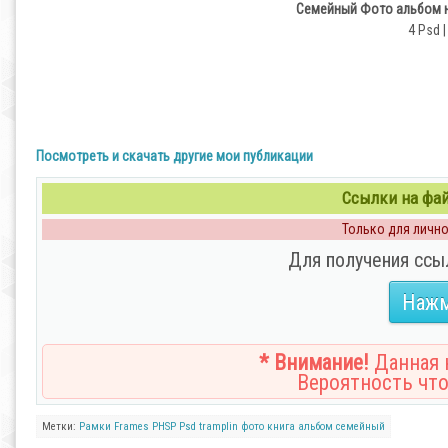
Семейный Фото альбом на
4 Psd |
Посмотреть и скачать другие мои публикации
Ссылки на файл
Только для личног
Для получения ссы
Нажм
* Внимание!
Данная н
Вероятность что
Метки:
Рамки
Frames
PHSP
Psd
tramplin
фото
книга
альбом
семейный