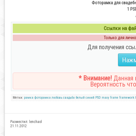
Фоторамка для свадебн
1 PS
Ссылки на файл
Только для личног
Для получения ссы
Нажм
* Внимание!
Данная н
Вероятность что
Метки:
рамка
фоторамка
любовь
свадьба
белый
синий
PSD
maxy
frame
framework
Разместил:
lenchaol
21.11.2012