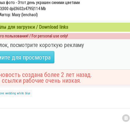
ых фото - Этот день украшен синими цветами
D|300 dpi|3602x4795|114 Mb
Автор: Maxy (lenchaol)
ы для загрузки / Download links
о пользования! / For personal use only!
лок, посмотрите короткую рекламу
ите для просмотра
овость создана более 2 лет назад.
 ссылки рабочие очень низкая.
love
wedding
white
blue