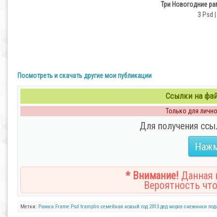
Три Новогодние ра
3 Psd |
Посмотреть и скачать другие мои публикации
Ссылки на файл
Только для личног
Для получения ссы
Нажм
* Внимание!
Данная н
Вероятность что
Метки:
Рамка
Frame
Psd
tramplin
семейная
новый
год
2013
дед
мороз
снежинки
под