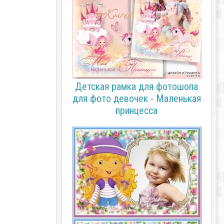
Детская рамка для фотошопа
для фото девочек - Маленькая
принцесса