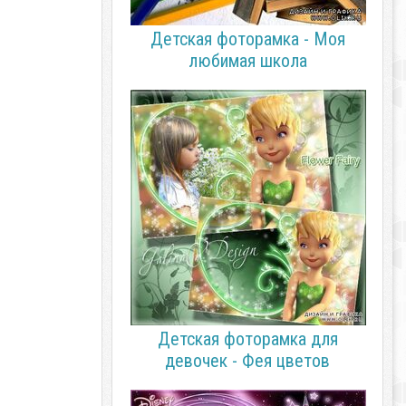
Детская фоторамка - Моя
любимая школа
Детская фоторамка для
девочек - Фея цветов