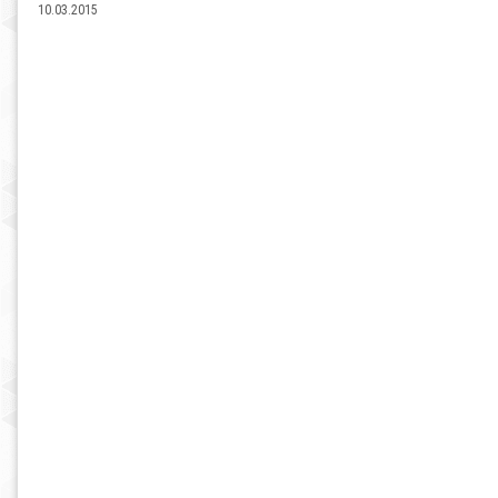
10.03.2015