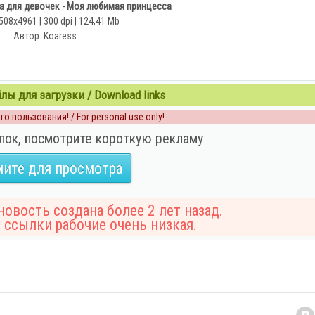
 для девочек - Моя любимая принцесса
508x4961 | 300 dpi | 124,41 Mb
Автор: Koaress
ы для загрузки / Download links
о пользования! / For personal use only!
лок, посмотрите короткую рекламу
ите для просмотра
овость создана более 2 лет назад.
 ссылки рабочие очень низкая.