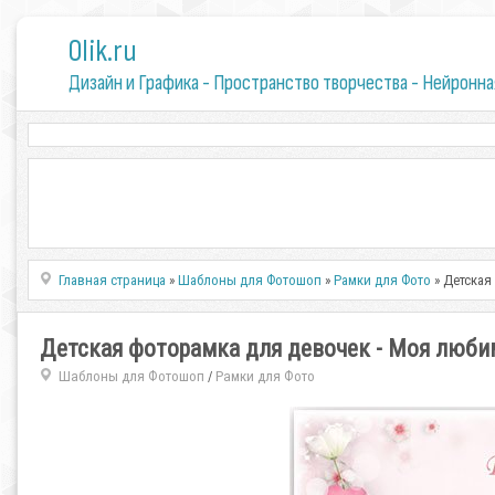
0lik.ru
Дизайн и Графика - Пространство творчества - Нейронна
Главная страница
»
Шаблоны для Фотошоп
»
Рамки для Фото
» Детская
Детская фоторамка для девочек - Моя люби
Шаблоны для Фотошоп
Рамки для Фото
/