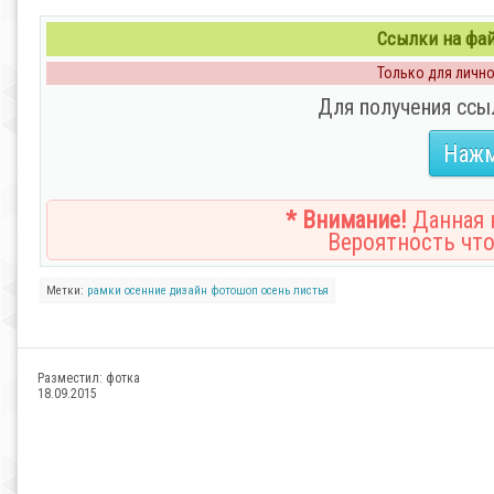
Ссылки на файл
Только для личног
Для получения ссы
Нажм
* Внимание!
Данная н
Вероятность что
Метки:
рамки
осенние
дизайн
фотошоп
осень
листья
Разместил:
фотка
18.09.2015