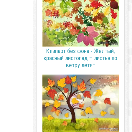
Клипарт без фона - Желтый,
красный листопад – листья по
ветру летят