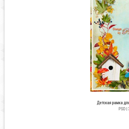
Детская рамка для
PSD | 