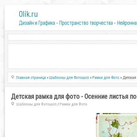
0lik.ru
Дизайн и Графика - Пространство творчества - Нейронна
Главная страница
»
Шаблоны для Фотошоп
»
Рамки для Фото
» Детская
Детская рамка для фото - Осенние листья по
Шаблоны для Фотошоп
Рамки для Фото
/