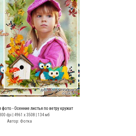
 фото - Осенние листья по ветру кружат
300 dpi | 4961 x 3508 | 134 мб
Автор: Фотка