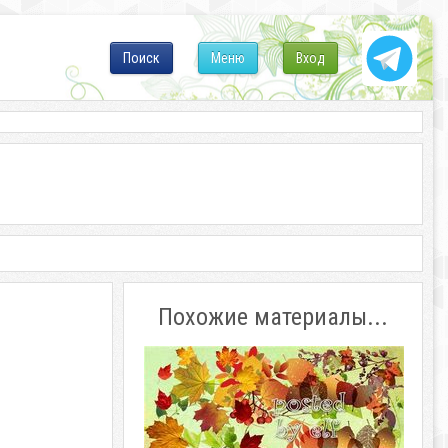
Поиск
Меню
Вход
Похожие материалы...