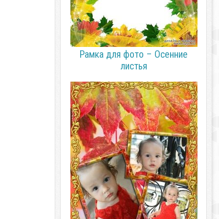
Рамка для фото – Осенние
листья