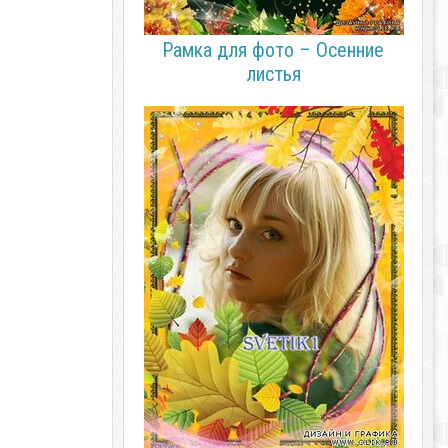
Рамка для фото – Осенние
листья