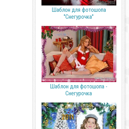
Шаблон для фотошопа
"Снегурочка"
Шаблон для фотошопа -
Снегурочка