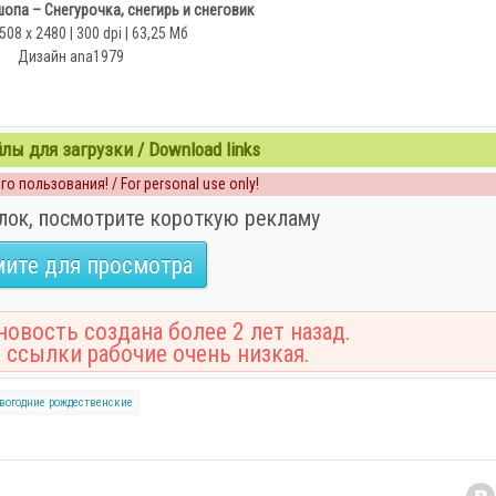
опа – Снегурочка, снегирь и снеговик
508 x 2480 | 300 dpi | 63,25 Мб
Дизайн аnа1979
ы для загрузки / Download links
о пользования! / For personal use only!
лок, посмотрите короткую рекламу
ите для просмотра
овость создана более 2 лет назад.
 ссылки рабочие очень низкая.
вогодние
рождественские