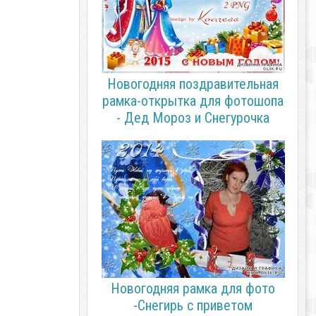
Новогодняя поздравительная
рамка-открытка для фотошопа
- Дед Мороз и Снегурочка
Новогодняя рамка для фото
-Снегирь с приветом