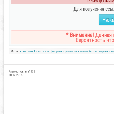
Только для личног
Для получения ссы
Нажм
* Внимание!
Данная н
Вероятность что
Метки:
новогодняя frame
рамка
фоторамки
рамки
psd
скачать бесплатно рамки
но
Разместил:
ana1979
30.12.2016