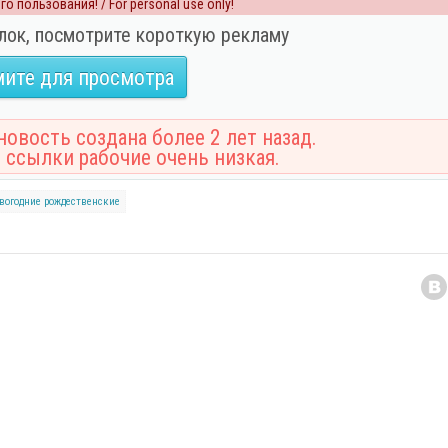
о пользования! / For personal use only!
лок, посмотрите короткую рекламу
ите для просмотра
овость создана более 2 лет назад.
 ссылки рабочие очень низкая.
вогодние
рождественские