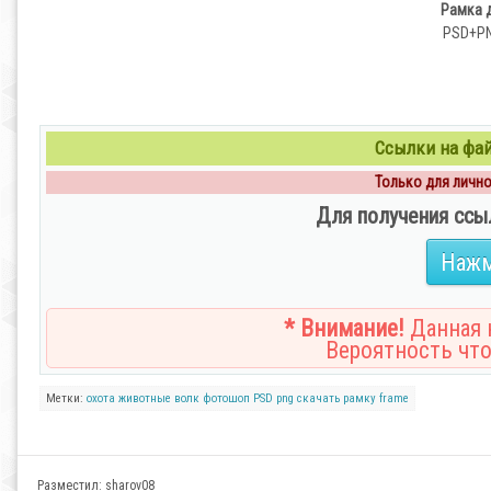
Рамка д
PSD+PNG
Ссылки на файл
Только для личног
Для получения ссы
Нажм
* Внимание!
Данная н
Вероятность что
Метки:
охота
животные
волк
фотошоп
PSD
png
скачать рамку
frame
Разместил:
sharov08