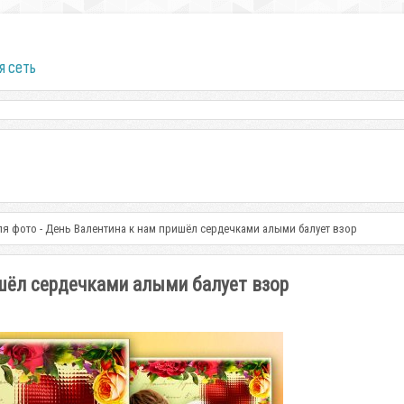
я сеть
ля фото - День Валентина к нам пришёл сердечками алыми балует взор
шёл сердечками алыми балует взор