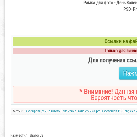
Рамка для фото - День Вале
PSD+PNG
Ссылки на файл
Только для личног
Для получения ссы
Нажм
* Внимание!
Данная н
Вероятность что
Метки:
14 февраля
день святого Валентина
валентинка
розы
фотошоп
PSD
png
ска
Разместил:
sharov08