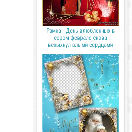
Рамка - День влюбленных в
сером феврале снова
вспыхнул алыми сердцами