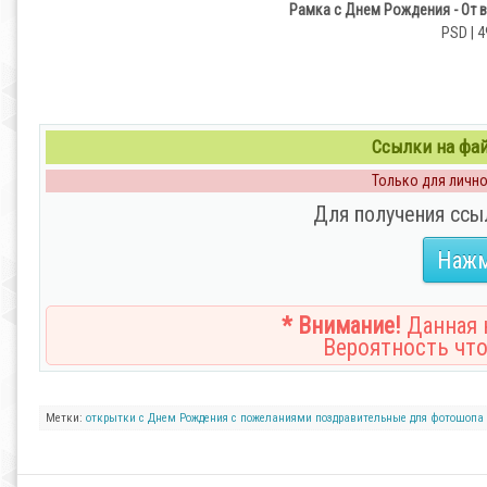
Рамка с Днем Рождения - От в
PSD | 4
Ссылки на файл
Только для личног
Для получения ссы
Нажм
* Внимание!
Данная н
Вероятность что
Метки:
открытки
с Днем Рождения
с пожеланиями
поздравительные
для фотошопа