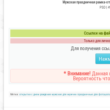
Мужская праздничная рамка-отк
PSD | 4
Ссылки на файл
Только для личног
Для получения ссы
Нажм
* Внимание!
Данная н
Вероятность что
Метки:
открытки
с днем рождения
мужские
для мужчин
праздничные
для фотошоп