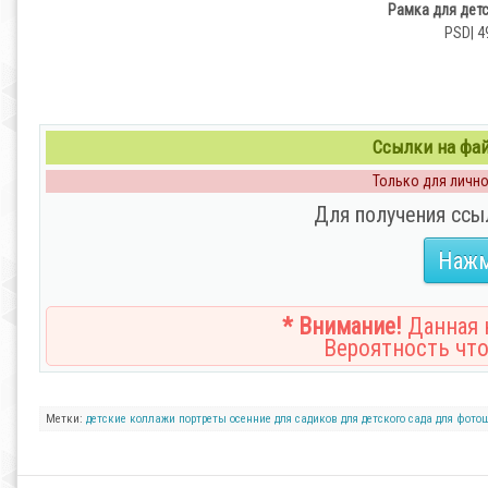
Рамка для детс
PSD| 4
Ссылки на файл
Только для личног
Для получения ссы
Нажм
* Внимание!
Данная н
Вероятность что
Метки:
детские
коллажи
портреты
осенние
для садиков
для детского сада
для фото