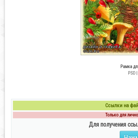
Рамка дл
PSD |
Ссылки на файл
Только для личног
Для получения ссы
Нажм