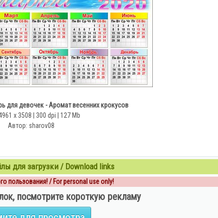
ь для девочек - Аромат весенних крокусов
4961 х 3508 | 300 dpi | 127 Mb
Автор: sharov08
ы для загрузки / Download links
о пользования! / For personal use only!
лок, посмотрите короткую рекламу
ите для просмотра