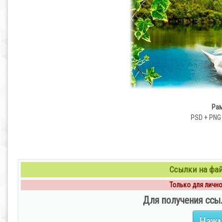
Рам
PSD + PNG |
Ссылки на файл
Только для личног
Для получения ссы
Нажм