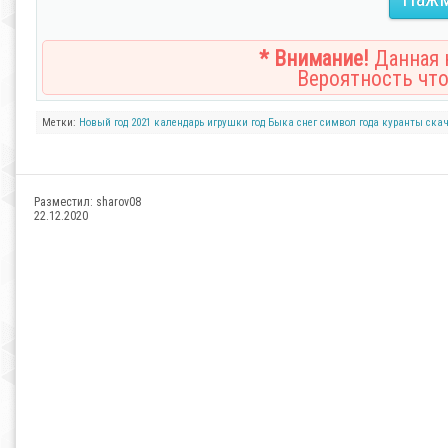
* Внимание!
Данная н
Вероятность что
Метки:
Новый год
2021
календарь
игрушки
год Быка
снег
символ года
куранты
ска
Разместил:
sharov08
22.12.2020