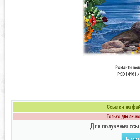
Романтическ
PSD | 4961 х
Ссылки на файл
Только для личног
Для получения ссы
Нажм