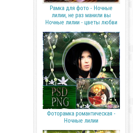
Рамка для фото - Ночные
лилии, не раз манили вы
Ночные лилии - цветы любви
Фоторамка романтическая -
Ночные лилии