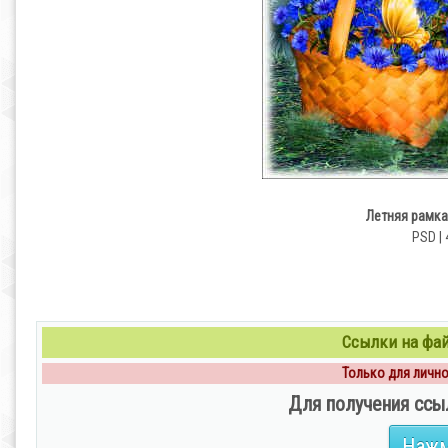
Летняя рамка
PSD | 
Ссылки на файл
Только для личног
Для получения ссы
Нажм