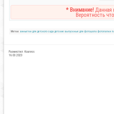
* Внимание!
Данная н
Вероятность что
Метки:
виньетки
для детского сада
детские
выпускные
для фотошопа
фотопапки
п
Разместил:
Koaress
16.03.2023